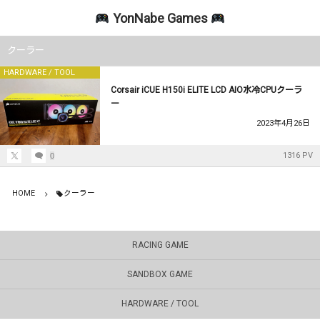
YonNabe Games
HARDWARE / TOOL
SANDBOX GAME
RACING GAME
クーラー
HARDWARE / TOOL
アセットコルサ
マインクラフト
PC関係雑記
Corsair iCUE H150i ELITE LCD AIO水冷CPUクーラ
ー
PCパーツ
2023年4月26日
PC周辺機器
1316 PV
0
PCアクセサリー
HOME
クーラー
キーボード・マウス
RACING GAME
SANDBOX GAME
HARDWARE / TOOL