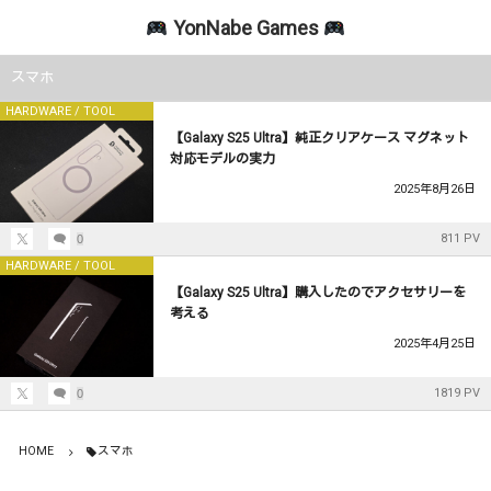
YonNabe Games
HARDWARE / TOOL
SANDBOX GAME
RACING GAME
スマホ
HARDWARE / TOOL
アセットコルサ
マインクラフト
PC関係雑記
【Galaxy S25 Ultra】純正クリアケース マグネット
対応モデルの実力
PCパーツ
2025年8月26日
PC周辺機器
811 PV
0
HARDWARE / TOOL
PCアクセサリー
【Galaxy S25 Ultra】購入したのでアクセサリーを
考える
キーボード・マウス
2025年4月25日
1819 PV
0
HOME
スマホ