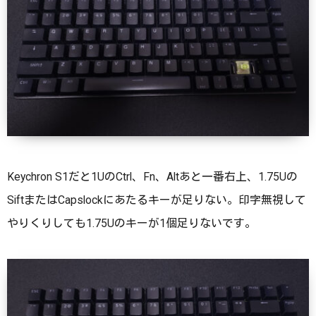
Keychron S1だと1UのCtrl、Fn、Altあと一番右上、1.75Uの
SiftまたはCapslockにあたるキーが足りない。印字無視して
やりくりしても1.75Uのキーが1個足りないです。