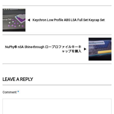
Keychron Low Profile ABS LSA Full Set Keycap Set
NuPhy® nSA Shine-through ロープロファイルキーキ
ャップを購入
LEAVE A REPLY
*
Comment