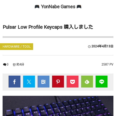
YonNabe Games
HARDWARE / TOOL
SANDBOX GAME
RACING GAME
Pulsar Low Profile Keycaps 購入しました
アセットコルサ
マインクラフト
PC関係雑記
PCパーツ
2024年4月13日
HARDWARE / TOOL
PC周辺機器
0
約4分
2587 PV
PCアクセサリー
キーボード・マウス